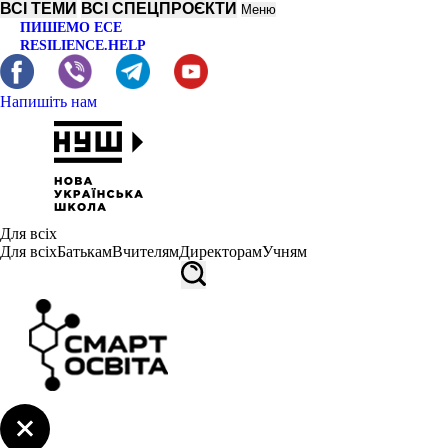
ВСІ ТЕМИ
ВСІ СПЕЦПРОЄКТИ
Меню
ПИШЕМО ЕСЕ
RESILIENCE.HELP
Напишіть нам
Для всіх
Для всіх
Батькам
Вчителям
Директорам
Учням