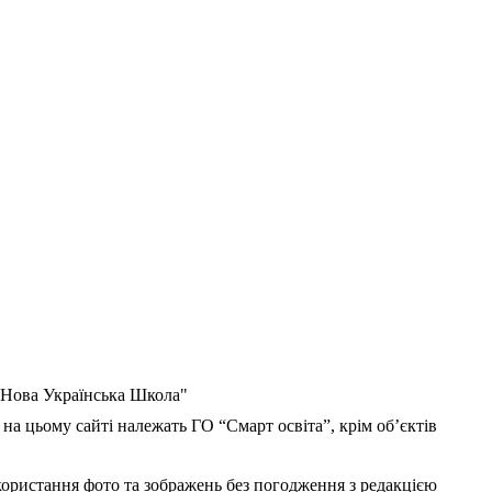
 "Нова Українська Школа"
 на цьому сайті належать ГО “Смарт освіта”, крім об’єктів
користання фото та зображень без погодження з редакцією