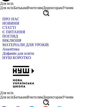
Для всіх
Для всіх
Батькам
Вчителям
Директорам
Учням
ПРО НАС
НОВИНИ
СТАТТІ
Є ПИТАННЯ
ПОГЛЯД
ІНКЛЮЗІЯ
МАТЕРІАЛИ ДЛЯ УРОКІВ
Аналітика
Дофамін для освіти
НУШ КОРОТКО
Для всіх
Для всіх
Батькам
Вчителям
Директорам
Учням