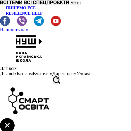
ВСІ ТЕМИ
ВСІ СПЕЦПРОЄКТИ
Меню
ПИШЕМО ЕСЕ
RESILIENCE.HELP
Напишіть нам
Для всіх
Для всіх
Батькам
Вчителям
Директорам
Учням