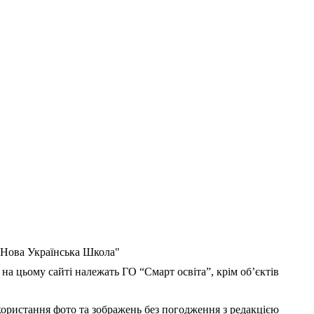
 "Нова Українська Школа"
 на цьому сайті належать ГО “Смарт освіта”, крім об’єктів
користання фото та зображень без погодження з редакцією