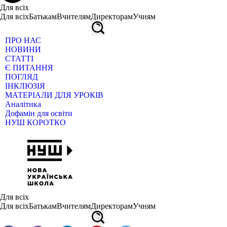
Для всіх
Для всіх
Батькам
Вчителям
Директорам
Учням
ПРО НАС
НОВИНИ
СТАТТІ
Є ПИТАННЯ
ПОГЛЯД
ІНКЛЮЗІЯ
МАТЕРІАЛИ ДЛЯ УРОКІВ
Аналітика
Дофамін для освіти
НУШ КОРОТКО
Для всіх
Для всіх
Батькам
Вчителям
Директорам
Учням