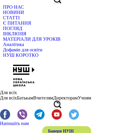
ПРО НАС
НОВИНИ
СТАТТІ
Є ПИТАННЯ
ПОГЛЯД
ІНКЛЮЗІЯ
МАТЕРІАЛИ ДЛЯ УРОКІВ
Аналітика
Дофамін для освіти
НУШ КОРОТКО
Для всіх
Для всіх
Батькам
Вчителям
Директорам
Учням
Напишіть нам
Банери НУШ