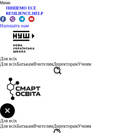
Меню
ПИШЕМО ЕСЕ
RESILIENCE.HELP
Напишіть нам
Для всіх
Для всіх
Батькам
Вчителям
Директорам
Учням
Для всіх
Для всіх
Батькам
Вчителям
Директорам
Учням