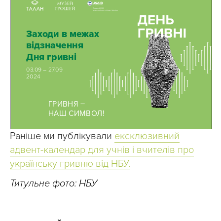
Раніше ми публікували
ексклюзивний
адвент-календар для учнів і вчителів про
українську гривню від НБУ.
Титульне фото: НБУ