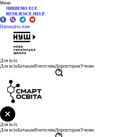
Меню
ПИШЕМО ЕСЕ
RESILIENCE.HELP
Напишіть нам
Для всіх
Для всіх
Батькам
Вчителям
Директорам
Учням
Для всіх
Для всіх
Батькам
Вчителям
Директорам
Учням