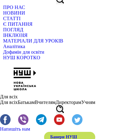
ПРО НАС
НОВИНИ
СТАТТІ
Є ПИТАННЯ
ПОГЛЯД
ІНКЛЮЗІЯ
МАТЕРІАЛИ ДЛЯ УРОКІВ
Аналітика
Дофамін для освіти
НУШ КОРОТКО
Для всіх
Для всіх
Батькам
Вчителям
Директорам
Учням
Напишіть нам
Банери НУШ