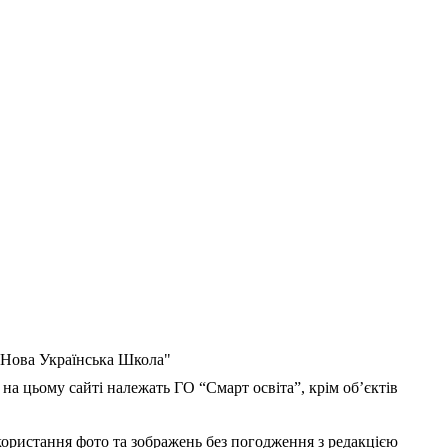
 "Нова Українська Школа"
 на цьому сайті належать ГО “Смарт освіта”, крім об’єктів
користання фото та зображень без погодження з редакцією