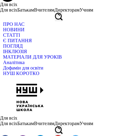
Для всіх
Для всіх
Батькам
Вчителям
Директорам
Учням
ПРО НАС
НОВИНИ
СТАТТІ
Є ПИТАННЯ
ПОГЛЯД
ІНКЛЮЗІЯ
МАТЕРІАЛИ ДЛЯ УРОКІВ
Аналітика
Дофамін для освіти
НУШ КОРОТКО
Для всіх
Для всіх
Батькам
Вчителям
Директорам
Учням