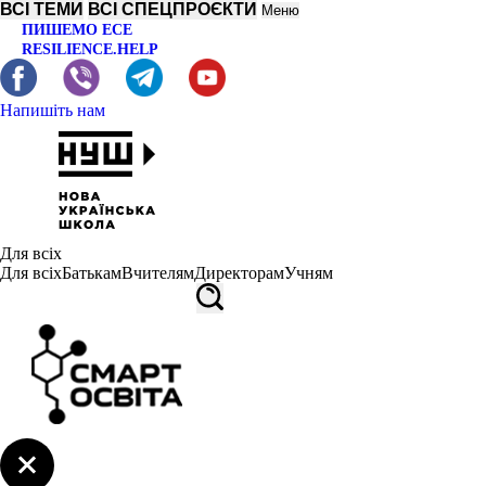
ВСІ ТЕМИ
ВСІ СПЕЦПРОЄКТИ
Меню
ПИШЕМО ЕСЕ
RESILIENCE.HELP
Напишіть нам
Для всіх
Для всіх
Батькам
Вчителям
Директорам
Учням