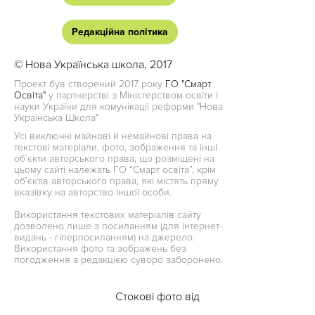
Редакційна політика
© Нова Українська школа, 2017
Проект був створений 2017 року
ГО "Смарт
Освіта"
у партнерстві з Міністерством освіти і
науки України для комунікації реформи "Нова
Українська Школа"
Усі виключні майнові й немайнові права на
текстові матеріали, фото, зображення та інші
об’єкти авторського права, що розміщені на
цьому сайті належать ГО “Смарт освіта”, крім
об’єктів авторського права, які містять пряму
вказівку на авторство іншої особи.
Використання текстових матеріалів сайту
дозволено лише з посиланням (для інтернет-
видань - гіперпосиланням) на джерело.
Використання фото та зображень без
погодження з редакцією суворо заборонено.
Стокові фото від