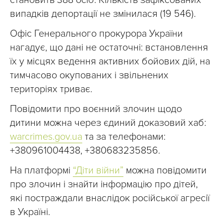
становить 388 осіб. Кількість зафіксованих
випадків депортації не змінилася (19 546).
Офіс Генерального прокурора України
нагадує, що дані не остаточні: встановлення
їх у місцях ведення активних бойових дій, на
тимчасово окупованих і звільнених
територіях триває.
Повідомити про воєнний злочин щодо
дитини можна через єдиний доказовий хаб:
warcrimes.gov.ua
та за телефонами:
+380961004438, +380683235856.
На платформі
“Діти війни”
можна повідомити
про злочин і знайти інформацію про дітей,
які постраждали внаслідок російської агресії
в Україні.