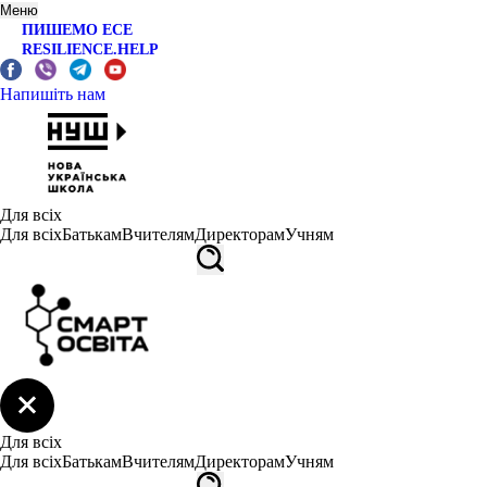
Меню
ПИШЕМО ЕСЕ
RESILIENCE.HELP
Напишіть нам
Для всіх
Для всіх
Батькам
Вчителям
Директорам
Учням
Для всіх
Для всіх
Батькам
Вчителям
Директорам
Учням