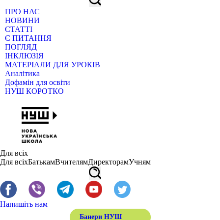
ПРО НАС
НОВИНИ
СТАТТІ
Є ПИТАННЯ
ПОГЛЯД
ІНКЛЮЗІЯ
МАТЕРІАЛИ ДЛЯ УРОКІВ
Аналітика
Дофамін для освіти
НУШ КОРОТКО
Для всіх
Для всіх
Батькам
Вчителям
Директорам
Учням
Напишіть нам
Банери НУШ