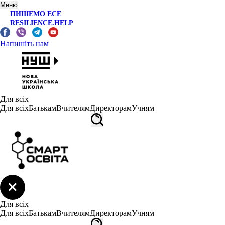
Меню
ПИШЕМО ЕСЕ
RESILIENCE.HELP
Напишіть нам
Для всіх
Для всіх
Батькам
Вчителям
Директорам
Учням
Для всіх
Для всіх
Батькам
Вчителям
Директорам
Учням