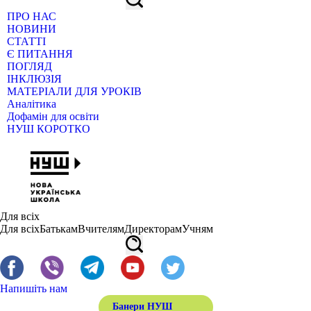
ПРО НАС
НОВИНИ
СТАТТІ
Є ПИТАННЯ
ПОГЛЯД
ІНКЛЮЗІЯ
МАТЕРІАЛИ ДЛЯ УРОКІВ
Аналітика
Дофамін для освіти
НУШ КОРОТКО
Для всіх
Для всіх
Батькам
Вчителям
Директорам
Учням
Напишіть нам
Банери НУШ