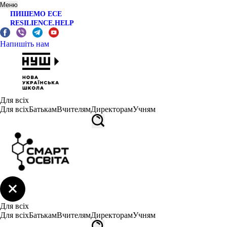
Меню
ПИШЕМО ЕСЕ
RESILIENCE.HELP
Напишіть нам
Для всіх
Для всіх
Батькам
Вчителям
Директорам
Учням
Для всіх
Для всіх
Батькам
Вчителям
Директорам
Учням