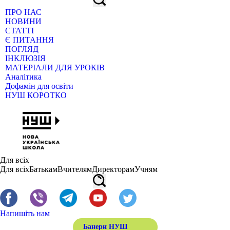
ПРО НАС
НОВИНИ
СТАТТІ
Є ПИТАННЯ
ПОГЛЯД
ІНКЛЮЗІЯ
МАТЕРІАЛИ ДЛЯ УРОКІВ
Аналітика
Дофамін для освіти
НУШ КОРОТКО
Для всіх
Для всіх
Батькам
Вчителям
Директорам
Учням
Напишіть нам
Банери НУШ