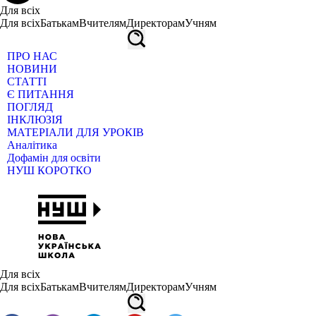
Для всіх
Для всіх
Батькам
Вчителям
Директорам
Учням
ПРО НАС
НОВИНИ
СТАТТІ
Є ПИТАННЯ
ПОГЛЯД
ІНКЛЮЗІЯ
МАТЕРІАЛИ ДЛЯ УРОКІВ
Аналітика
Дофамін для освіти
НУШ КОРОТКО
Для всіх
Для всіх
Батькам
Вчителям
Директорам
Учням