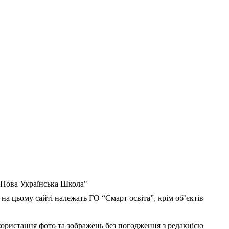
 "Нова Українська Школа"
 на цьому сайті належать ГО “Смарт освіта”, крім об’єктів
користання фото та зображень без погодження з редакцією