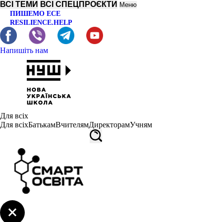
ВСІ ТЕМИ
ВСІ СПЕЦПРОЄКТИ
Меню
ПИШЕМО ЕСЕ
RESILIENCE.HELP
Напишіть нам
Для всіх
Для всіх
Батькам
Вчителям
Директорам
Учням