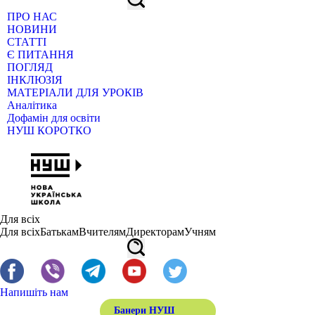
ПРО НАС
НОВИНИ
СТАТТІ
Є ПИТАННЯ
ПОГЛЯД
ІНКЛЮЗІЯ
МАТЕРІАЛИ ДЛЯ УРОКІВ
Аналітика
Дофамін для освіти
НУШ КОРОТКО
Для всіх
Для всіх
Батькам
Вчителям
Директорам
Учням
Напишіть нам
Банери НУШ