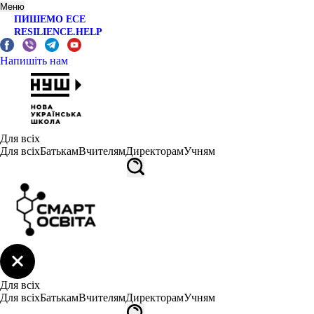
Меню
ПИШЕМО ЕСЕ
RESILIENCE.HELP
Напишіть нам
Для всіх
Для всіх
Батькам
Вчителям
Директорам
Учням
Для всіх
Для всіх
Батькам
Вчителям
Директорам
Учням