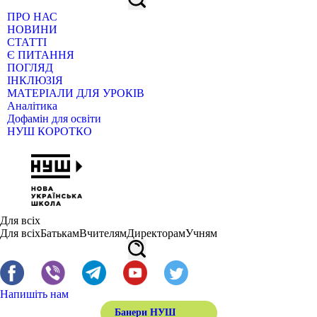
ПРО НАС
НОВИНИ
СТАТТІ
Є ПИТАННЯ
ПОГЛЯД
ІНКЛЮЗІЯ
МАТЕРІАЛИ ДЛЯ УРОКІВ
Аналітика
Дофамін для освіти
НУШ КОРОТКО
Для всіх
Для всіх
Батькам
Вчителям
Директорам
Учням
Напишіть нам
Банери НУШ