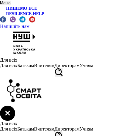
Меню
ПИШЕМО ЕСЕ
RESILIENCE.HELP
Напишіть нам
Для всіх
Для всіх
Батькам
Вчителям
Директорам
Учням
Для всіх
Для всіх
Батькам
Вчителям
Директорам
Учням