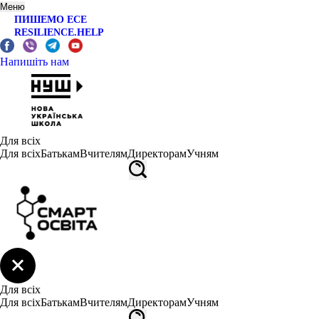
Меню
ПИШЕМО ЕСЕ
RESILIENCE.HELP
Напишіть нам
Для всіх
Для всіх
Батькам
Вчителям
Директорам
Учням
Для всіх
Для всіх
Батькам
Вчителям
Директорам
Учням