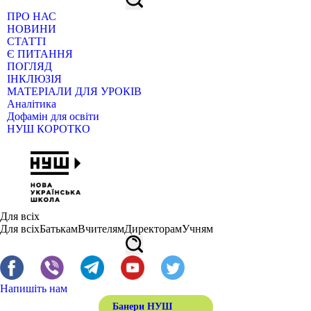
ПРО НАС
НОВИНИ
СТАТТІ
Є ПИТАННЯ
ПОГЛЯД
ІНКЛЮЗІЯ
МАТЕРІАЛИ ДЛЯ УРОКІВ
Аналітика
Дофамін для освіти
НУШ КОРОТКО
Для всіх
Для всіх
Батькам
Вчителям
Директорам
Учням
Напишіть нам
Банери НУШ