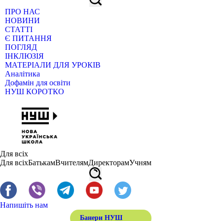
ПРО НАС
НОВИНИ
СТАТТІ
Є ПИТАННЯ
ПОГЛЯД
ІНКЛЮЗІЯ
МАТЕРІАЛИ ДЛЯ УРОКІВ
Аналітика
Дофамін для освіти
НУШ КОРОТКО
Для всіх
Для всіх
Батькам
Вчителям
Директорам
Учням
Напишіть нам
Банери НУШ