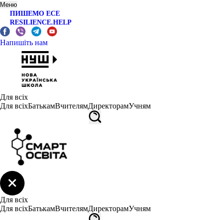
Меню
ПИШЕМО ЕСЕ
RESILIENCE.HELP
Напишіть нам
Для всіх
Для всіх
Батькам
Вчителям
Директорам
Учням
Для всіх
Для всіх
Батькам
Вчителям
Директорам
Учням