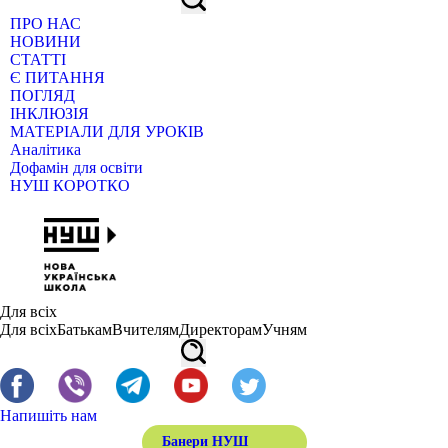
ПРО НАС
НОВИНИ
СТАТТІ
Є ПИТАННЯ
ПОГЛЯД
ІНКЛЮЗІЯ
МАТЕРІАЛИ ДЛЯ УРОКІВ
Аналітика
Дофамін для освіти
НУШ КОРОТКО
Для всіх
Для всіх
Батькам
Вчителям
Директорам
Учням
Напишіть нам
Банери НУШ