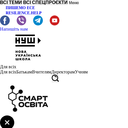
ВСІ ТЕМИ
ВСІ СПЕЦПРОЄКТИ
Меню
ПИШЕМО ЕСЕ
RESILIENCE.HELP
Напишіть нам
Для всіх
Для всіх
Батькам
Вчителям
Директорам
Учням