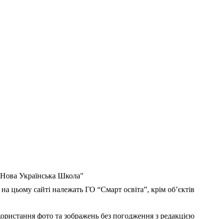
 "Нова Українська Школа"
 на цьому сайті належать ГО “Смарт освіта”, крім об’єктів
користання фото та зображень без погодження з редакцією