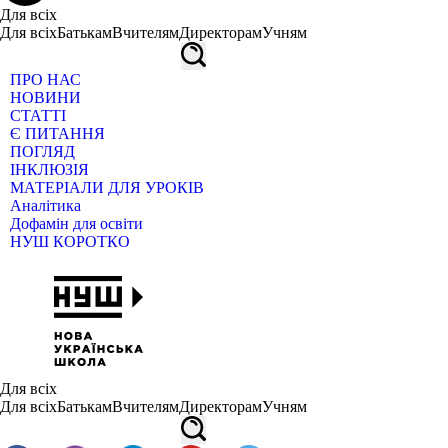
Для всіх
Для всіх
Батькам
Вчителям
Директорам
Учням
ПРО НАС
НОВИНИ
СТАТТІ
Є ПИТАННЯ
ПОГЛЯД
ІНКЛЮЗІЯ
МАТЕРІАЛИ ДЛЯ УРОКІВ
Аналітика
Дофамін для освіти
НУШ КОРОТКО
Для всіх
Для всіх
Батькам
Вчителям
Директорам
Учням