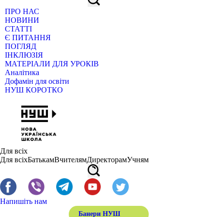
ПРО НАС
НОВИНИ
СТАТТІ
Є ПИТАННЯ
ПОГЛЯД
ІНКЛЮЗІЯ
МАТЕРІАЛИ ДЛЯ УРОКІВ
Аналітика
Дофамін для освіти
НУШ КОРОТКО
Для всіх
Для всіх
Батькам
Вчителям
Директорам
Учням
Напишіть нам
Банери НУШ