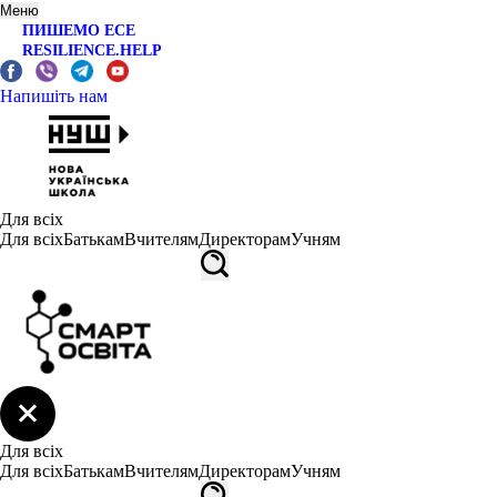
Меню
ПИШЕМО ЕСЕ
RESILIENCE.HELP
Напишіть нам
Для всіх
Для всіх
Батькам
Вчителям
Директорам
Учням
Для всіх
Для всіх
Батькам
Вчителям
Директорам
Учням