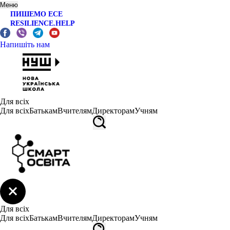
Меню
ПИШЕМО ЕСЕ
RESILIENCE.HELP
Напишіть нам
Для всіх
Для всіх
Батькам
Вчителям
Директорам
Учням
Для всіх
Для всіх
Батькам
Вчителям
Директорам
Учням