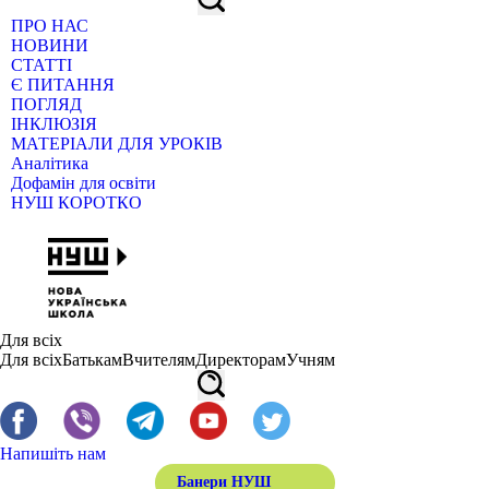
ПРО НАС
НОВИНИ
СТАТТІ
Є ПИТАННЯ
ПОГЛЯД
ІНКЛЮЗІЯ
МАТЕРІАЛИ ДЛЯ УРОКІВ
Аналітика
Дофамін для освіти
НУШ КОРОТКО
Для всіх
Для всіх
Батькам
Вчителям
Директорам
Учням
Напишіть нам
Банери НУШ