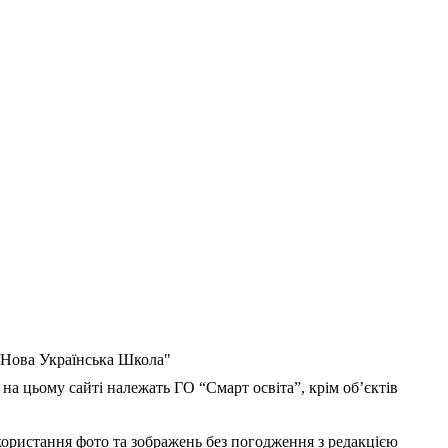
 "Нова Українська Школа"
 на цьому сайті належать ГО “Смарт освіта”, крім об’єктів
користання фото та зображень без погодження з редакцією