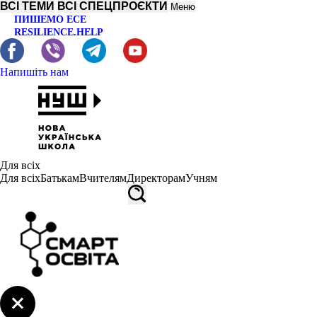
ВСІ ТЕМИ
ВСІ СПЕЦПРОЄКТИ
Меню
ПИШЕМО ЕСЕ
RESILIENCE.HELP
Напишіть нам
Для всіх
Для всіх
Батькам
Вчителям
Директорам
Учням