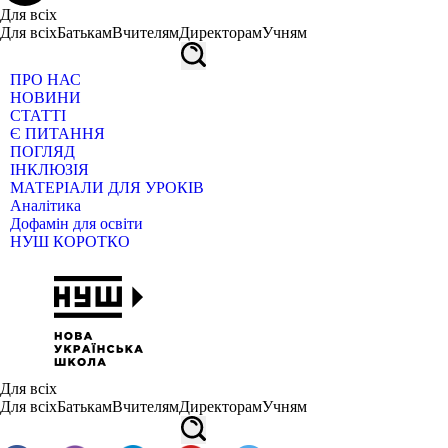
Для всіх
Для всіх
Батькам
Вчителям
Директорам
Учням
ПРО НАС
НОВИНИ
СТАТТІ
Є ПИТАННЯ
ПОГЛЯД
ІНКЛЮЗІЯ
МАТЕРІАЛИ ДЛЯ УРОКІВ
Аналітика
Дофамін для освіти
НУШ КОРОТКО
Для всіх
Для всіх
Батькам
Вчителям
Директорам
Учням