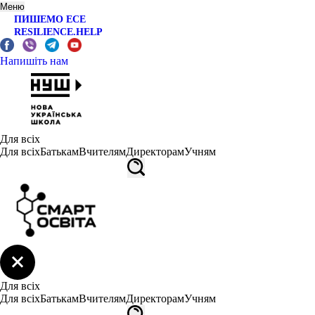
Меню
ПИШЕМО ЕСЕ
RESILIENCE.HELP
Напишіть нам
Для всіх
Для всіх
Батькам
Вчителям
Директорам
Учням
Для всіх
Для всіх
Батькам
Вчителям
Директорам
Учням