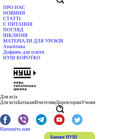
ПРО НАС
НОВИНИ
СТАТТІ
Є ПИТАННЯ
ПОГЛЯД
ІНКЛЮЗІЯ
МАТЕРІАЛИ ДЛЯ УРОКІВ
Аналітика
Дофамін для освіти
НУШ КОРОТКО
Для всіх
Для всіх
Батькам
Вчителям
Директорам
Учням
Напишіть нам
Банери НУШ