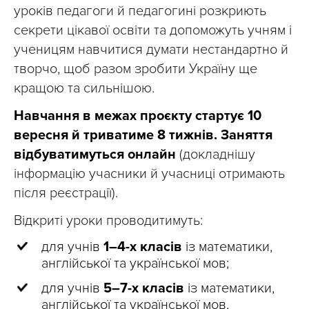
уроків педагоги й педагогині розкриють
секрети цікавої освіти та допоможуть учням і
ученицям навчитися думати нестандартно й
творчо, щоб разом зробити Україну ще
кращою та сильнішою.
Навчання в межах проєкту стартує 10
вересня й триватиме 8 тижнів.
Заняття
відбуватимуться онлайн
(докладнішу
інформацію учасники й учасниці отримають
після реєстрації).
Відкриті уроки проводитимуть:
для учнів
1–4-х класів
із математики,
англійської та української мов;
для учнів
5–7-х класів
із математики,
англійської та української мов,