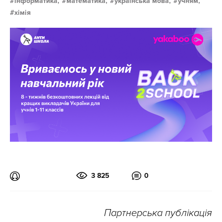
інформатика,
математика,
українська мова,
учням,
хімія
3 825
0
Партнерська публікація