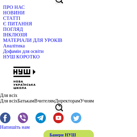
ПРО НАС
НОВИНИ
СТАТТІ
Є ПИТАННЯ
ПОГЛЯД
ІНКЛЮЗІЯ
МАТЕРІАЛИ ДЛЯ УРОКІВ
Аналітика
Дофамін для освіти
НУШ КОРОТКО
Для всіх
Для всіх
Батькам
Вчителям
Директорам
Учням
Напишіть нам
Банери НУШ