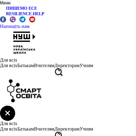
Меню
ПИШЕМО ЕСЕ
RESILIENCE.HELP
Напишіть нам
Для всіх
Для всіх
Батькам
Вчителям
Директорам
Учням
Для всіх
Для всіх
Батькам
Вчителям
Директорам
Учням