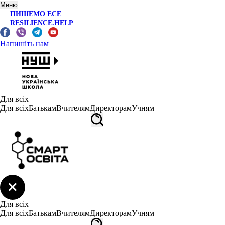
Меню
ПИШЕМО ЕСЕ
RESILIENCE.HELP
Напишіть нам
Для всіх
Для всіх
Батькам
Вчителям
Директорам
Учням
Для всіх
Для всіх
Батькам
Вчителям
Директорам
Учням