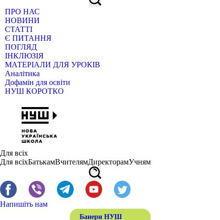
ПРО НАС
НОВИНИ
СТАТТІ
Є ПИТАННЯ
ПОГЛЯД
ІНКЛЮЗІЯ
МАТЕРІАЛИ ДЛЯ УРОКІВ
Аналітика
Дофамін для освіти
НУШ КОРОТКО
Для всіх
Для всіх
Батькам
Вчителям
Директорам
Учням
Напишіть нам
Банери НУШ