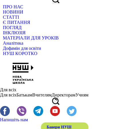
ПРО НАС
НОВИНИ
СТАТТІ
Є ПИТАННЯ
ПОГЛЯД
ІНКЛЮЗІЯ
МАТЕРІАЛИ ДЛЯ УРОКІВ
Аналітика
Дофамін для освіти
НУШ КОРОТКО
Для всіх
Для всіх
Батькам
Вчителям
Директорам
Учням
Напишіть нам
Банери НУШ