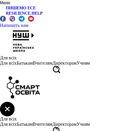
Меню
ПИШЕМО ЕСЕ
RESILIENCE.HELP
Напишіть нам
Для всіх
Для всіх
Батькам
Вчителям
Директорам
Учням
Для всіх
Для всіх
Батькам
Вчителям
Директорам
Учням