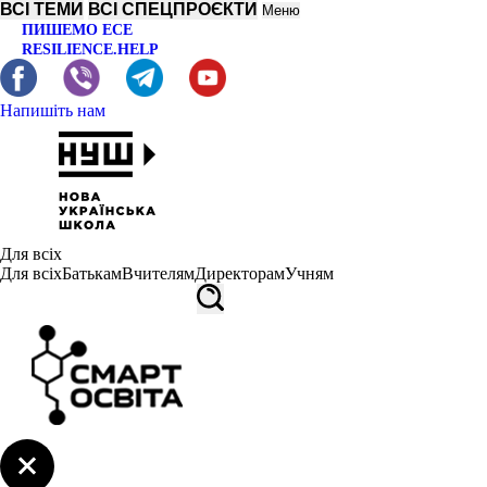
ВСІ ТЕМИ
ВСІ СПЕЦПРОЄКТИ
Меню
ПИШЕМО ЕСЕ
RESILIENCE.HELP
Напишіть нам
Для всіх
Для всіх
Батькам
Вчителям
Директорам
Учням