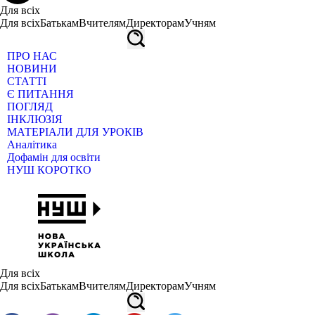
Для всіх
Для всіх
Батькам
Вчителям
Директорам
Учням
ПРО НАС
НОВИНИ
СТАТТІ
Є ПИТАННЯ
ПОГЛЯД
ІНКЛЮЗІЯ
МАТЕРІАЛИ ДЛЯ УРОКІВ
Аналітика
Дофамін для освіти
НУШ КОРОТКО
Для всіх
Для всіх
Батькам
Вчителям
Директорам
Учням