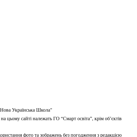
 "Нова Українська Школа"
 на цьому сайті належать ГО “Смарт освіта”, крім об’єктів
користання фото та зображень без погодження з редакцією