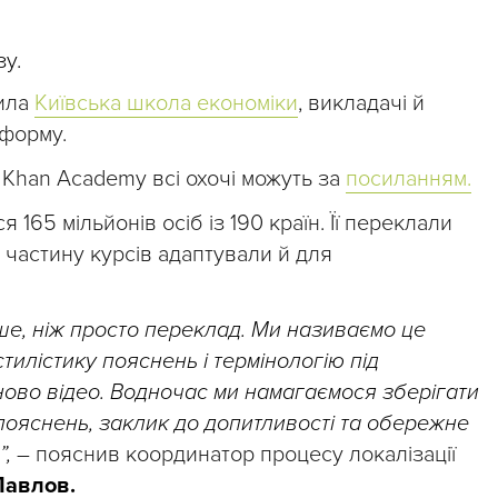
зу.
мила
Київська школа економіки
, викладачі й
тформу.
Khan Academy всі охочі можуть за
посиланням.
165 мільйонів осіб із 190 країн. Її переклали
 частину курсів адаптували й для
ше, ніж просто переклад. Ми називаємо це
тилістику пояснень і термінологію під
аново відео. Водночас ми намагаємося зберігати
пояснень, заклик до допитливості та обережне
”,
– пояснив координатор процесу локалізації
Павлов.