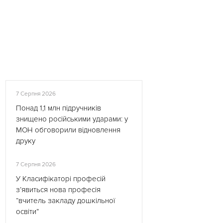
7 Серпня 2026
Понад 1,1 млн підручників
знищено російськими ударами: у
МОН обговорили відновлення
друку
7 Серпня 2026
У Класифікаторі професій
з’явиться нова професія
“вчитель закладу дошкільної
освіти”