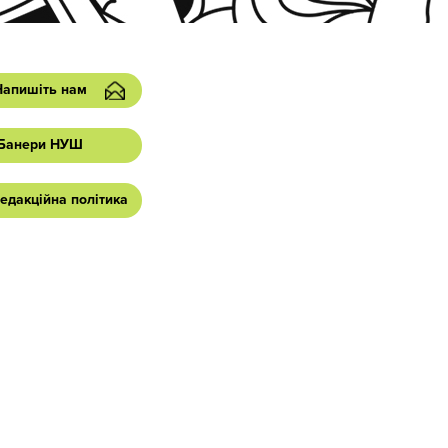
Напишіть нам
Банери НУШ
едакційна політика