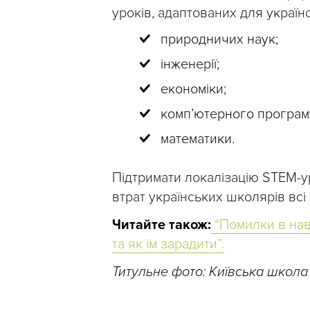
уроків, адаптованих для українсь
природничих наук;
інженерії;
економіки;
комп’ютерного програм
математики.
Підтримати локалізацію STEM-ур
втрат українських школярів всі 
Читайте також:
“Помилки в нав
та як їм зарадити”.
Титульне фото: Київська школа