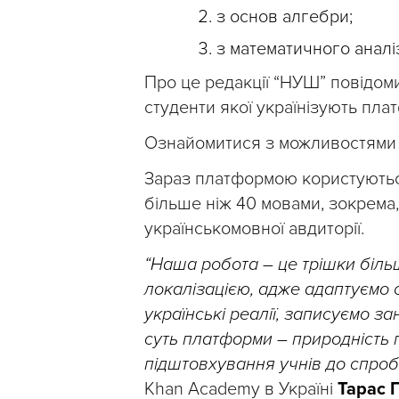
з основ алгебри;
з математичного аналі
Про це редакції “НУШ” повідо
студенти якої українізують пла
Ознайомитися з можливостями 
Зараз платформою користуються 
більше ніж 40 мовами, зокрема,
українськомовної авдиторії.
“Наша робота – це трішки біль
локалізацією, адже адаптуємо с
українські реалії, записуємо з
суть платформи – природність 
підштовхування учнів до спроб
Khan Academy в Україні
Тарас 