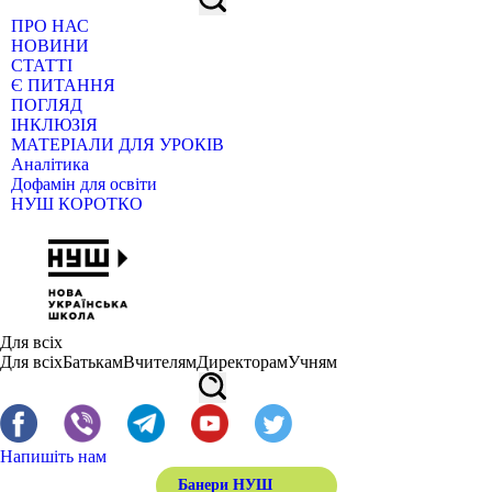
ПРО НАС
НОВИНИ
СТАТТІ
Є ПИТАННЯ
ПОГЛЯД
ІНКЛЮЗІЯ
МАТЕРІАЛИ ДЛЯ УРОКІВ
Аналітика
Дофамін для освіти
НУШ КОРОТКО
Для всіх
Для всіх
Батькам
Вчителям
Директорам
Учням
Напишіть нам
Банери НУШ