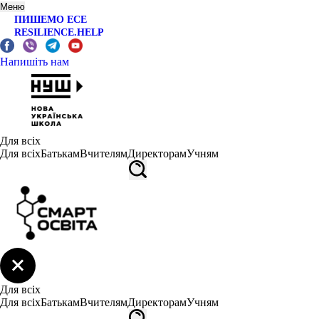
Меню
ПИШЕМО ЕСЕ
RESILIENCE.HELP
Напишіть нам
Для всіх
Для всіх
Батькам
Вчителям
Директорам
Учням
Для всіх
Для всіх
Батькам
Вчителям
Директорам
Учням