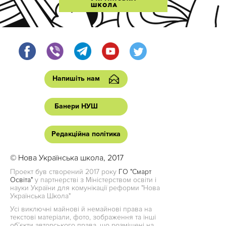
Напишіть нам
Банери НУШ
Редакційна політика
© Нова Українська школа, 2017
Проект був створений 2017 року
ГО "Смарт
Освіта"
у партнерстві з Міністерством освіти і
науки України для комунікації реформи "Нова
Українська Школа"
Усі виключні майнові й немайнові права на
текстові матеріали, фото, зображення та інші
об’єкти авторського права, що розміщені на