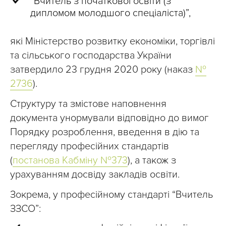
“Вчитель з початкової освіти (з
дипломом молодшого спеціаліста)”,
які Міністерство розвитку економіки, торгівлі
та сільського господарства України
затвердило 23 грудня 2020 року (наказ
№
2736
).
Структуру та змістове наповнення
документа унормували відповідно до вимог
Порядку розроблення, введення в дію та
перегляду професійних стандартів
(
постанова Кабміну №373
), а також з
урахуванням досвіду закладів освіти.
Зокрема, у професійному стандарті “Вчитель
ЗЗСО”: