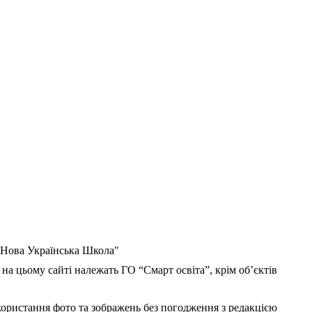
 "Нова Українська Школа"
 на цьому сайті належать ГО “Смарт освіта”, крім об’єктів
користання фото та зображень без погодження з редакцією