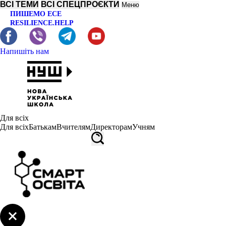
ВСІ ТЕМИ
ВСІ СПЕЦПРОЄКТИ
Меню
ПИШЕМО ЕСЕ
RESILIENCE.HELP
Напишіть нам
Для всіх
Для всіх
Батькам
Вчителям
Директорам
Учням