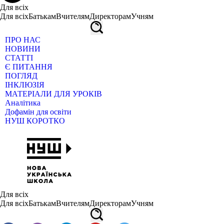
Для всіх
Для всіх
Батькам
Вчителям
Директорам
Учням
ПРО НАС
НОВИНИ
СТАТТІ
Є ПИТАННЯ
ПОГЛЯД
ІНКЛЮЗІЯ
МАТЕРІАЛИ ДЛЯ УРОКІВ
Аналітика
Дофамін для освіти
НУШ КОРОТКО
Для всіх
Для всіх
Батькам
Вчителям
Директорам
Учням