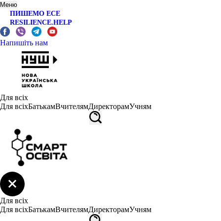
Меню
ПИШЕМО ЕСЕ
RESILIENCE.HELP
Напишіть нам
Для всіх
Для всіх
Батькам
Вчителям
Директорам
Учням
Для всіх
Для всіх
Батькам
Вчителям
Директорам
Учням