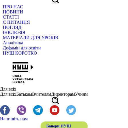
ПРО НАС
НОВИНИ
СТАТТІ
Є ПИТАННЯ
ПОГЛЯД
ІНКЛЮЗІЯ
МАТЕРІАЛИ ДЛЯ УРОКІВ
Аналітика
Дофамін для освіти
НУШ КОРОТКО
Для всіх
Для всіх
Батькам
Вчителям
Директорам
Учням
Напишіть нам
Банери НУШ