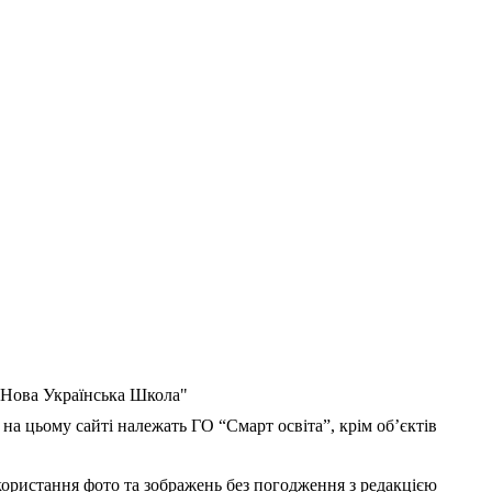
 "Нова Українська Школа"
 на цьому сайті належать ГО “Смарт освіта”, крім об’єктів
користання фото та зображень без погодження з редакцією