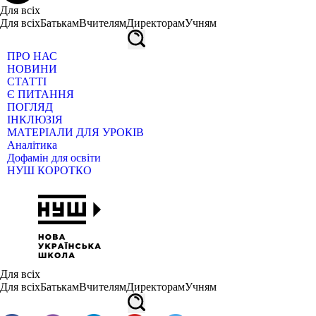
Для всіх
Для всіх
Батькам
Вчителям
Директорам
Учням
ПРО НАС
НОВИНИ
СТАТТІ
Є ПИТАННЯ
ПОГЛЯД
ІНКЛЮЗІЯ
МАТЕРІАЛИ ДЛЯ УРОКІВ
Аналітика
Дофамін для освіти
НУШ КОРОТКО
Для всіх
Для всіх
Батькам
Вчителям
Директорам
Учням