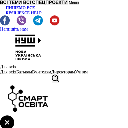
ВСІ ТЕМИ
ВСІ СПЕЦПРОЄКТИ
Меню
ПИШЕМО ЕСЕ
RESILIENCE.HELP
Напишіть нам
Для всіх
Для всіх
Батькам
Вчителям
Директорам
Учням