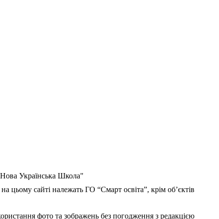
 "Нова Українська Школа"
 на цьому сайті належать ГО “Смарт освіта”, крім об’єктів
користання фото та зображень без погодження з редакцією