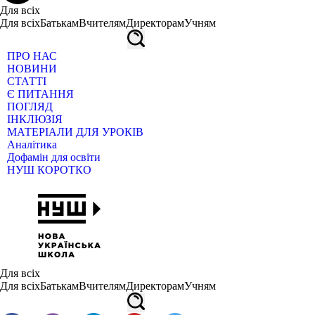
Для всіх
Для всіх
Батькам
Вчителям
Директорам
Учням
ПРО НАС
НОВИНИ
СТАТТІ
Є ПИТАННЯ
ПОГЛЯД
ІНКЛЮЗІЯ
МАТЕРІАЛИ ДЛЯ УРОКІВ
Аналітика
Дофамін для освіти
НУШ КОРОТКО
Для всіх
Для всіх
Батькам
Вчителям
Директорам
Учням