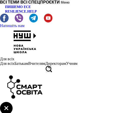
ВСІ ТЕМИ
ВСІ СПЕЦПРОЄКТИ
Меню
ПИШЕМО ЕСЕ
RESILIENCE.HELP
Напишіть нам
Для всіх
Для всіх
Батькам
Вчителям
Директорам
Учням