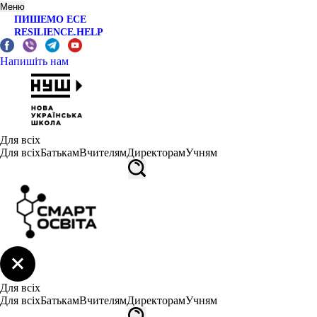
Меню
ПИШЕМО ЕСЕ
RESILIENCE.HELP
Напишіть нам
Для всіх
Для всіх
Батькам
Вчителям
Директорам
Учням
Для всіх
Для всіх
Батькам
Вчителям
Директорам
Учням