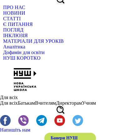
ПРО НАС
НОВИНИ
СТАТТІ
Є ПИТАННЯ
ПОГЛЯД
ІНКЛЮЗІЯ
МАТЕРІАЛИ ДЛЯ УРОКІВ
Аналітика
Дофамін для освіти
НУШ КОРОТКО
Для всіх
Для всіх
Батькам
Вчителям
Директорам
Учням
Напишіть нам
Банери НУШ