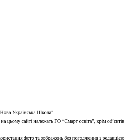
 "Нова Українська Школа"
 на цьому сайті належать ГО “Смарт освіта”, крім об’єктів
користання фото та зображень без погодження з редакцією