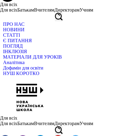
Для всіх
Для всіх
Батькам
Вчителям
Директорам
Учням
ПРО НАС
НОВИНИ
СТАТТІ
Є ПИТАННЯ
ПОГЛЯД
ІНКЛЮЗІЯ
МАТЕРІАЛИ ДЛЯ УРОКІВ
Аналітика
Дофамін для освіти
НУШ КОРОТКО
Для всіх
Для всіх
Батькам
Вчителям
Директорам
Учням