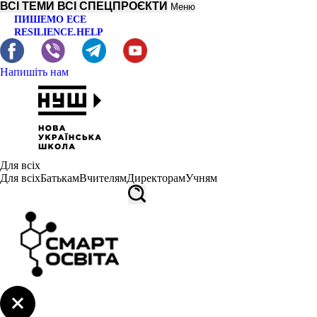
ВСІ ТЕМИ
ВСІ СПЕЦПРОЄКТИ
Меню
ПИШЕМО ЕСЕ
RESILIENCE.HELP
Напишіть нам
Для всіх
Для всіх
Батькам
Вчителям
Директорам
Учням