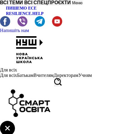
ВСІ ТЕМИ
ВСІ СПЕЦПРОЄКТИ
Меню
ПИШЕМО ЕСЕ
RESILIENCE.HELP
Напишіть нам
Для всіх
Для всіх
Батькам
Вчителям
Директорам
Учням