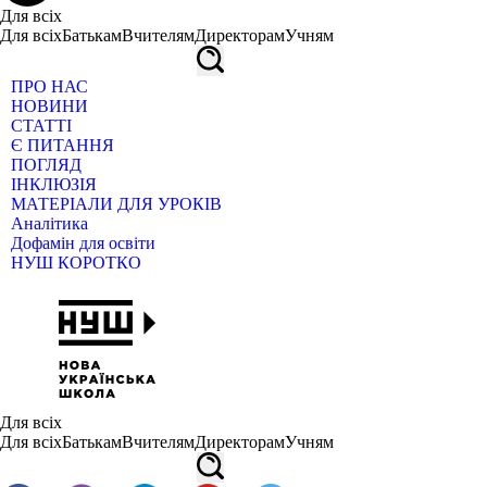
Для всіх
Для всіх
Батькам
Вчителям
Директорам
Учням
ПРО НАС
НОВИНИ
СТАТТІ
Є ПИТАННЯ
ПОГЛЯД
ІНКЛЮЗІЯ
МАТЕРІАЛИ ДЛЯ УРОКІВ
Аналітика
Дофамін для освіти
НУШ КОРОТКО
Для всіх
Для всіх
Батькам
Вчителям
Директорам
Учням