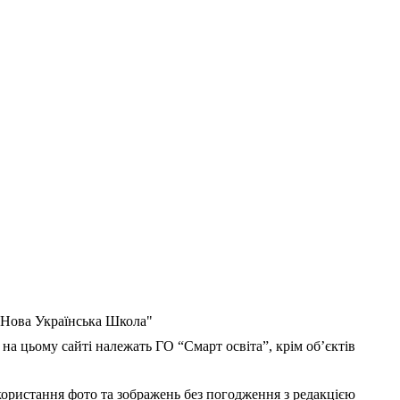
 "Нова Українська Школа"
 на цьому сайті належать ГО “Смарт освіта”, крім об’єктів
користання фото та зображень без погодження з редакцією