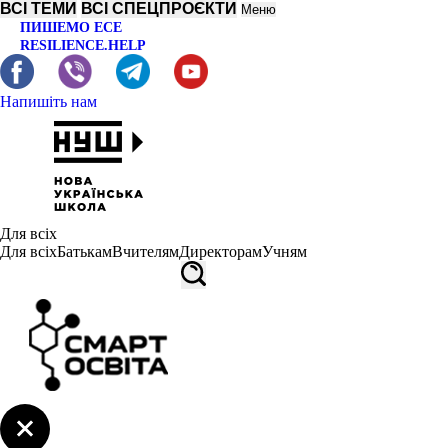
ВСІ ТЕМИ
ВСІ СПЕЦПРОЄКТИ
Меню
ПИШЕМО ЕСЕ
RESILIENCE.HELP
Напишіть нам
Для всіх
Для всіх
Батькам
Вчителям
Директорам
Учням