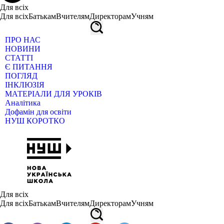
Для всіх
Для всіх
Батькам
Вчителям
Директорам
Учням
ПРО НАС
НОВИНИ
СТАТТІ
Є ПИТАННЯ
ПОГЛЯД
ІНКЛЮЗІЯ
МАТЕРІАЛИ ДЛЯ УРОКІВ
Аналітика
Дофамін для освіти
НУШ КОРОТКО
Для всіх
Для всіх
Батькам
Вчителям
Директорам
Учням