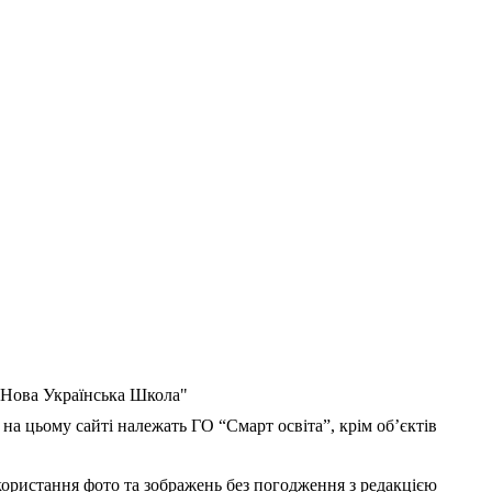
 "Нова Українська Школа"
 на цьому сайті належать ГО “Смарт освіта”, крім об’єктів
користання фото та зображень без погодження з редакцією