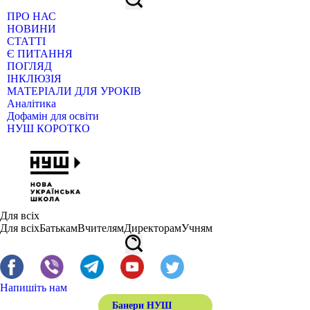
ПРО НАС
НОВИНИ
СТАТТІ
Є ПИТАННЯ
ПОГЛЯД
ІНКЛЮЗІЯ
МАТЕРІАЛИ ДЛЯ УРОКІВ
Аналітика
Дофамін для освіти
НУШ КОРОТКО
Для всіх
Для всіх
Батькам
Вчителям
Директорам
Учням
Напишіть нам
Банери НУШ