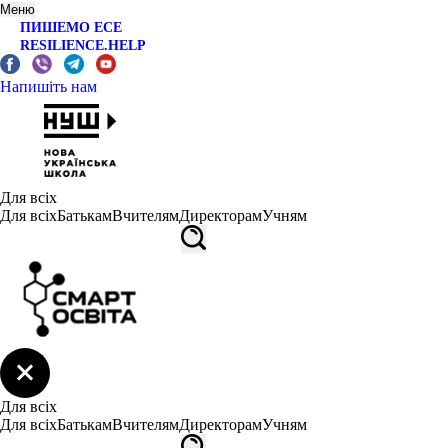
Меню
ПИШЕМО ЕСЕ
RESILIENCE.HELP
Напишіть нам
Для всіх
Для всіх
Батькам
Вчителям
Директорам
Учням
Для всіх
Для всіх
Батькам
Вчителям
Директорам
Учням