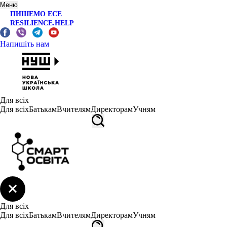
Меню
ПИШЕМО ЕСЕ
RESILIENCE.HELP
Напишіть нам
Для всіх
Для всіх
Батькам
Вчителям
Директорам
Учням
Для всіх
Для всіх
Батькам
Вчителям
Директорам
Учням