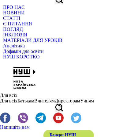
ПРО НАС
НОВИНИ
СТАТТІ
Є ПИТАННЯ
ПОГЛЯД
ІНКЛЮЗІЯ
МАТЕРІАЛИ ДЛЯ УРОКІВ
Аналітика
Дофамін для освіти
НУШ КОРОТКО
Для всіх
Для всіх
Батькам
Вчителям
Директорам
Учням
Напишіть нам
Банери НУШ