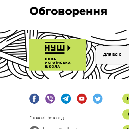
Обговорення
ДЛЯ ВСІХ
Стокові фото від