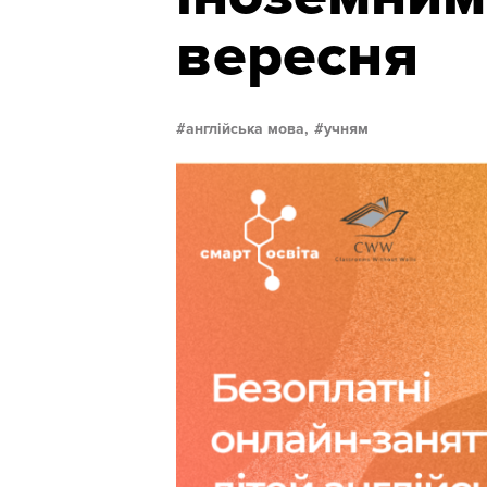
вересня
англійська мова,
учням