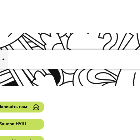
Напишіть нам
Банери НУШ