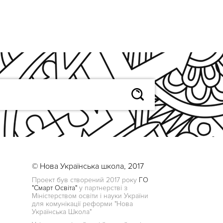
© Нова Українська школа, 2017
Проект був створений 2017 року
ГО
"Смарт Освіта"
у партнерстві з
Міністерством освіти і науки України
для комунікації реформи "Нова
Українська Школа"