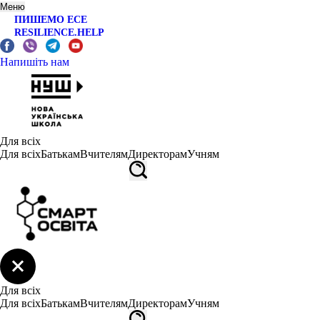
Меню
ПИШЕМО ЕСЕ
RESILIENCE.HELP
Напишіть нам
Для всіх
Для всіх
Батькам
Вчителям
Директорам
Учням
Для всіх
Для всіх
Батькам
Вчителям
Директорам
Учням