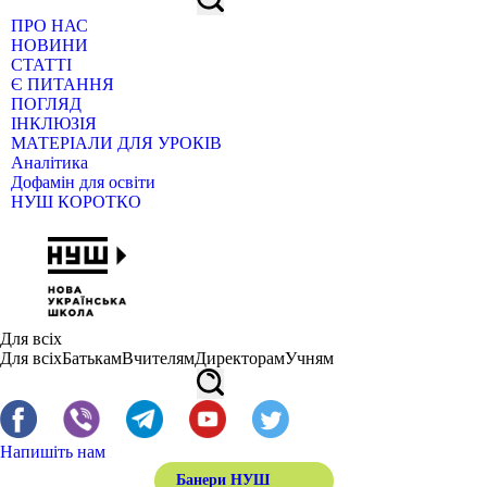
ПРО НАС
НОВИНИ
СТАТТІ
Є ПИТАННЯ
ПОГЛЯД
ІНКЛЮЗІЯ
МАТЕРІАЛИ ДЛЯ УРОКІВ
Аналітика
Дофамін для освіти
НУШ КОРОТКО
Для всіх
Для всіх
Батькам
Вчителям
Директорам
Учням
Напишіть нам
Банери НУШ