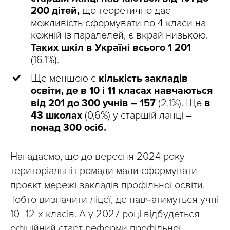
200 дітей,
що теоретично дає
можливість сформувати по 4 класи на
кожній із паралелей, є вкрай низькою.
Таких шкіл в Україні всього 1 201
(16,1%).
Ще меншою є
кількість закладів
освіти, де в 10 і 11 класах навчаються
від 201 до 300 учнів – 157
(2,1%). Ще
в
43 школах
(0,6%) у старшій ланці –
понад 300 осіб.
Нагадаємо, що до вересня 2024 року
територіальні громади мали сформувати
проєкт мережі закладів профільної освіти.
Тобто визначити ліцеї, де навчатимуться учні
10–12-х класів. А у 2027 році відбудеться
офіційний старт реформи профільної