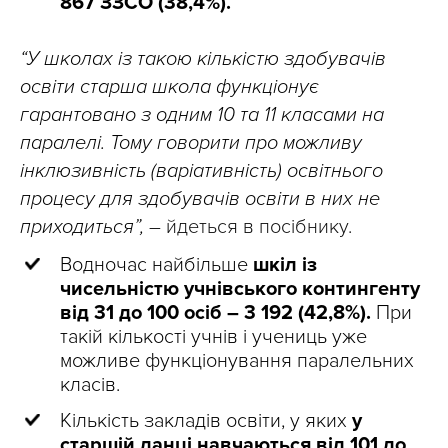
867 ЗЗСО (38,4%).
“У школах із такою кількістю здобувачів
освіти старша школа функціонує
гарантовано з одним 10 та 11 класами на
паралелі. Тому говорити про можливу
інклюзивність (варіативність) освітнього
процесу для здобувачів освіти в них не
приходиться”,
– йдеться в посібнику.
Водночас найбільше
шкіл із
чисельністю учнівського контингенту
від 31 до 100 осіб – 3 192 (42,8%).
При
такій кількості учнів і учениць уже
можливе функціонування паралельних
класів.
Кількість закладів освіти, у яких
у
старшій ланці навчаються від 101 до