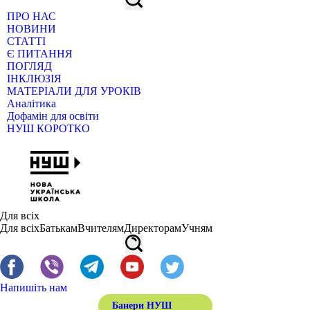
ПРО НАС
НОВИНИ
СТАТТІ
Є ПИТАННЯ
ПОГЛЯД
ІНКЛЮЗІЯ
МАТЕРІАЛИ ДЛЯ УРОКІВ
Аналітика
Дофамін для освіти
НУШ КОРОТКО
Для всіх
Для всіх
Батькам
Вчителям
Директорам
Учням
Напишіть нам
Банери НУШ