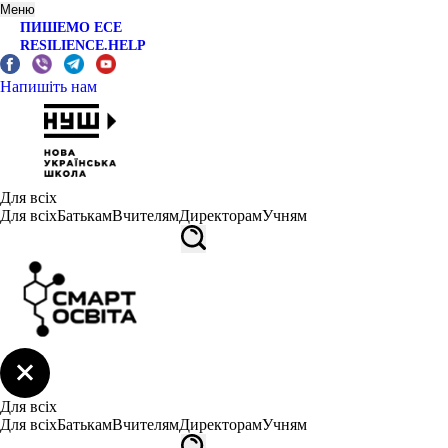
Меню
ПИШЕМО ЕСЕ
RESILIENCE.HELP
Напишіть нам
Для всіх
Для всіх
Батькам
Вчителям
Директорам
Учням
Для всіх
Для всіх
Батькам
Вчителям
Директорам
Учням