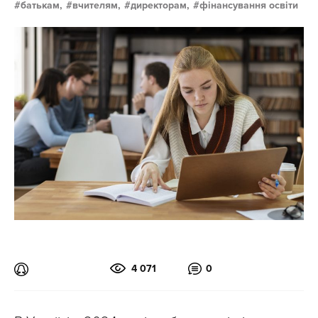
батькам,
вчителям,
директорам,
фінансування освіти
4 071
0