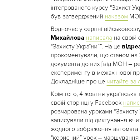
інтегрованого курсу “Захист Укр
був затверджений
наказом
МОН
Водночас у серпні військовосл
Михайлова
написала
на своїй 
“Захисту України””. На це
відре
прокоментували, що станом на
документа до них [від МОН – р
експерименту в межах нової пр
Докладніше про це
читайте за 
Крім того, 4 жовтня українська
своїй сторінці у Facebook
напис
розчарована уроками “Захисту Ук
записували під диктування вчит
жодного зображення автомата ч
“корисний” урок
–
маршування в 