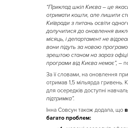
“Приклад шкіл Києва – це якась
отримати кошти, але лишити ста
Київради з питань освіти одно
долучитися до оновлення викл
місяць, і департамент не відреа
вони підуть за новою програмо
зрештою станом на зараз офіці
програми від Києва немає”,
–
по
За її словами, на оновлення пр
отримав 1,5 мільярда гривень. Кр
для осередків доступні навчаль
підтримка”.
Інна Совсун також додала, що
в
багато проблем: