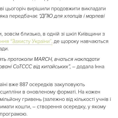
иєві цьогоріч вирішили продовжити викладати
 яка передбачає
“ДПЮ для хлопців і марлеві
, зовсім близько, в одній зі шкіл Київщини з
ння “Захисту України”,
де щороку навчаються
ади.
дять протоколи MARCH, вчаться накладати
овані CoTCCC від китайських”, –
додала Інна
аїні вже 887 осередків закуповують
сципліни в оновленому форматі. На кожен
ільйону гривень (залежно від кількості учнів і
римати кошти,
–
створення осередку, у якому
 програмою.