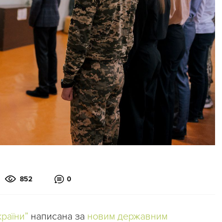
852
0
раїни”
написана за
новим державним