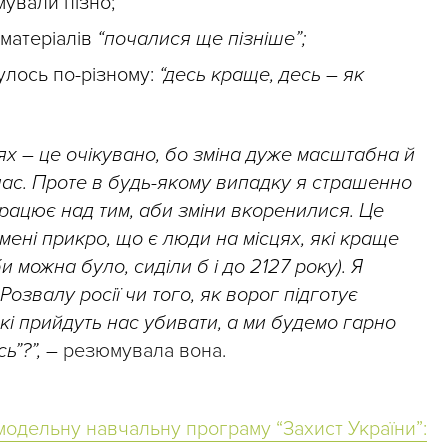
ували пізно;
 матеріалів
“почалися ще пізніше”;
улось по-різному:
“десь краще, десь – як
ях – це очікувано, бо зміна дуже масштабна й
час. Проте в будь-якому випадку я страшенно
працює над тим, аби зміни вкоренилися. Це
 мені прикро, що є люди на місцях, які краще
 можна було, сиділи б і до 2127 року). Я
озвалу pociї чи того, як ворог підготує
кі прийдуть нас yбивaти, а ми будемо гарно
ь”?”,
–
резюмувала вона.
одельну навчальну програму “Захист України”: