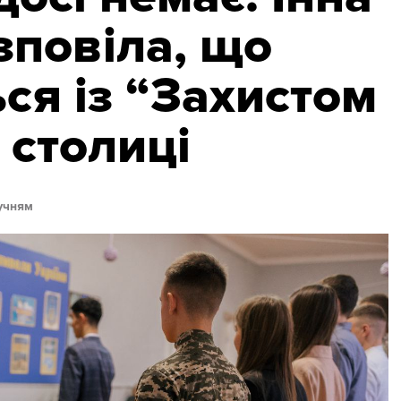
зповіла, що
ся із “Захистом
 столиці
учням