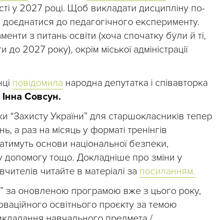
сті у 2027 році. Щоб викладати дисципліну по-
и доєднатися до педагогічного експерименту.
енти з питань освіти (хоча спочатку були й ті,
 до 2027 року), окрім міської адміністрації
нці
повідомила
народна депутатка і співавторка
”
Інна Совсун.
ки “Захисту України” для старшокласників тепер
, а раз на місяць у форматі тренінгів
атимуть основи національної безпеки,
 допомогу тощо. Докладніше про зміни у
вчителів читайте в матеріалі за
посиланням.
” за оновленою програмою вже з цього року,
оваційного освітнього проєкту за темою
икладання навчального предмета /