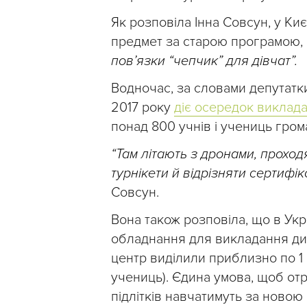
Як розповіла Інна Совсун, у К
предмет за старою програмою,
пов’язки “чепчик” для дівчат”.
Водночас, за словами депутатки
2017 року
діє осередок виклада
понад 800 учнів і учениць гром
“Там літають з дронами, прохо
турнікети й відрізняти сертифік
Совсун.
Вона також розповіла, що в Укр
обладнання для викладання ди
центр виділили приблизно по 1 м
учениць). Єдина умова, щоб от
підлітків навчатимуть за новою