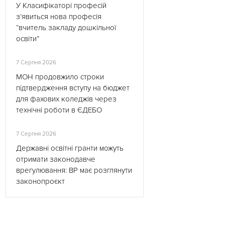
У Класифікаторі професій
з’явиться нова професія
“вчитель закладу дошкільної
освіти”
7 Серпня 2026
МОН продовжило строки
підтвердження вступу на бюджет
для фахових коледжів через
технічні роботи в ЄДЕБО
7 Серпня 2026
Державні освітні гранти можуть
отримати законодавче
врегулювання: ВР має розглянути
законопроєкт