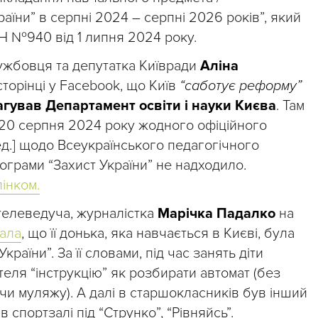
аїни” в серпні 2024 – серпні 2026 років”, який
 №940 від 1 липня 2024 року.
ужбовця та депутатка Київради
Аліна
сторінці у Facebook, що Київ
“саботує реформу”
агував Департамент освіти і науки Києва
. Там
 20 серпня 2024 року жодного офіційного
ед.] щодо Всеукраїнського педагогічного
ограми “Захист України” не надходило.
лінком.
 телеведуча, журналістка
Марічка Падалко
на
ала
, що її донька, яка навчається в Києві, була
раїни”. За її словами, під час занять діти
еля “інструкцію” як розбирати автомат (без
и муляжу). А далі в старшокласників був інший
спортзалі під “Струнко”, “Рівняйсь”.