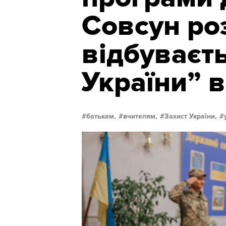
Совсун ро
відбуваєть
України” в
батькам,
вчителям,
Захист України,