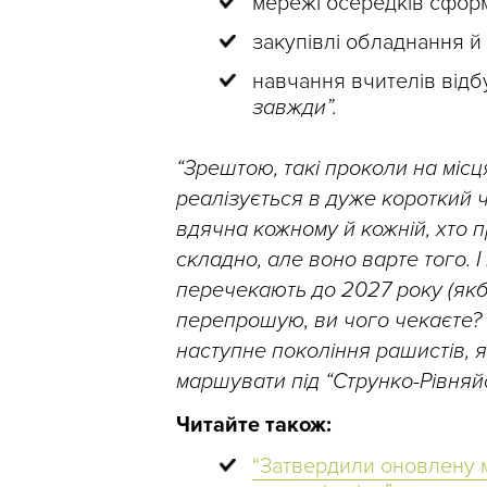
мережі осередків сформ
закупівлі обладнання й
навчання вчителів відб
завжди”.
“Зрештою, такі проколи на місц
реалізується в дуже короткий 
вдячна кожному й кожній, хто 
складно, але воно варте того. І
перечекають до 2027 року (якби
перепрошую, ви чого чекаєте? Р
наступне покоління paшиcтiв, я
маршувати під “Струнко-Рівняйс
Читайте також:
“Затвердили оновлену м