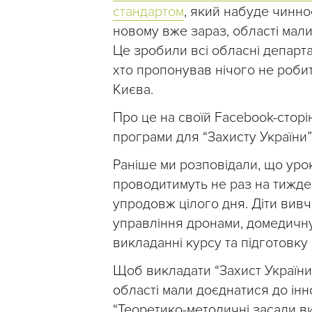
стандартом
, який набуде чинно
новому вже зараз, області мал
Це зробили всі обласні департам
хто пропонував нічого не робити
Києва.
Про це на своїй Facebook-сторі
програми для “Захисту України
Раніше ми розповідали, що уро
проводитимуть не раз на тиждень
упродовж цілого дня. Діти вивч
управління дронами, домедичну
викладанні курсу та підготовку 
Щоб викладати “Захист України
області мали доєднатися до інн
“Теоретико-методичні засади в