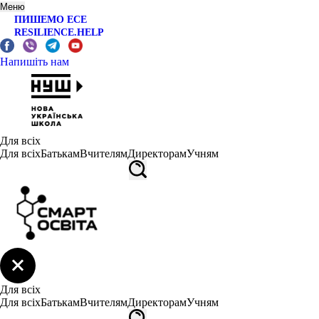
Меню
ПИШЕМО ЕСЕ
RESILIENCE.HELP
Напишіть нам
Для всіх
Для всіх
Батькам
Вчителям
Директорам
Учням
Для всіх
Для всіх
Батькам
Вчителям
Директорам
Учням