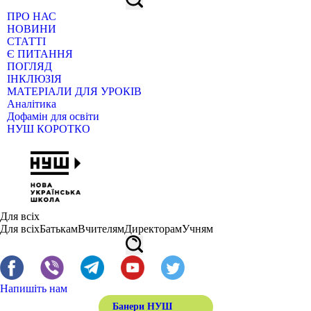
ПРО НАС
НОВИНИ
СТАТТІ
Є ПИТАННЯ
ПОГЛЯД
ІНКЛЮЗІЯ
МАТЕРІАЛИ ДЛЯ УРОКІВ
Аналітика
Дофамін для освіти
НУШ КОРОТКО
Для всіх
Для всіх
Батькам
Вчителям
Директорам
Учням
Напишіть нам
Банери НУШ