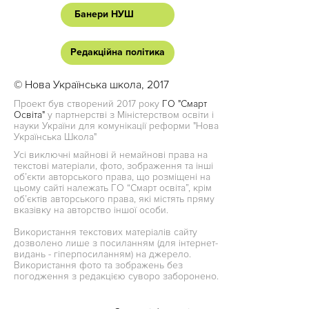
Банери НУШ
Редакційна політика
© Нова Українська школа, 2017
Проект був створений 2017 року
ГО "Смарт
Освіта"
у партнерстві з Міністерством освіти і
науки України для комунікації реформи "Нова
Українська Школа"
Усі виключні майнові й немайнові права на
текстові матеріали, фото, зображення та інші
об’єкти авторського права, що розміщені на
цьому сайті належать ГО “Смарт освіта”, крім
об’єктів авторського права, які містять пряму
вказівку на авторство іншої особи.
Використання текстових матеріалів сайту
дозволено лише з посиланням (для інтернет-
видань - гіперпосиланням) на джерело.
Використання фото та зображень без
погодження з редакцією суворо заборонено.