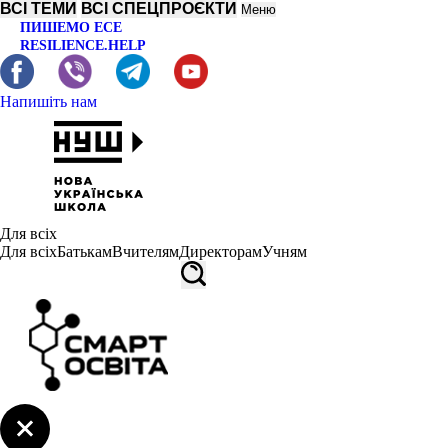
ВСІ ТЕМИ
ВСІ СПЕЦПРОЄКТИ
Меню
ПИШЕМО ЕСЕ
RESILIENCE.HELP
Напишіть нам
Для всіх
Для всіх
Батькам
Вчителям
Директорам
Учням