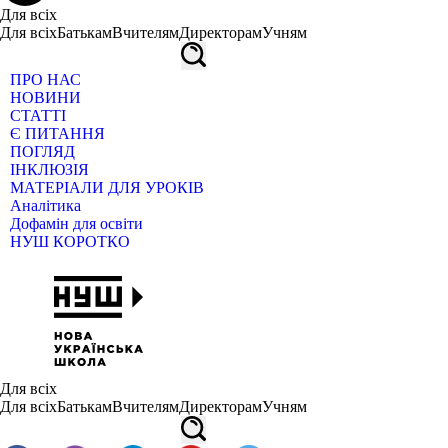
Для всіх
Для всіх
Батькам
Вчителям
Директорам
Учням
ПРО НАС
НОВИНИ
СТАТТІ
Є ПИТАННЯ
ПОГЛЯД
ІНКЛЮЗІЯ
МАТЕРІАЛИ ДЛЯ УРОКІВ
Аналітика
Дофамін для освіти
НУШ КОРОТКО
Для всіх
Для всіх
Батькам
Вчителям
Директорам
Учням