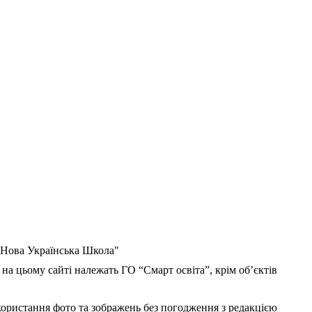
 "Нова Українська Школа"
 на цьому сайті належать ГО “Смарт освіта”, крім об’єктів
користання фото та зображень без погодження з редакцією