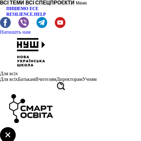
ВСІ ТЕМИ
ВСІ СПЕЦПРОЄКТИ
Меню
ПИШЕМО ЕСЕ
RESILIENCE.HELP
Напишіть нам
Для всіх
Для всіх
Батькам
Вчителям
Директорам
Учням