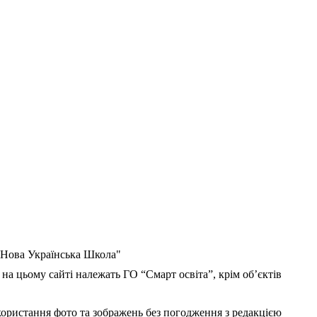
 "Нова Українська Школа"
 на цьому сайті належать ГО “Смарт освіта”, крім об’єктів
користання фото та зображень без погодження з редакцією