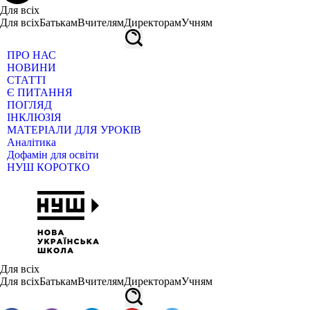
Для всіх
Для всіх
Батькам
Вчителям
Директорам
Учням
ПРО НАС
НОВИНИ
СТАТТІ
Є ПИТАННЯ
ПОГЛЯД
ІНКЛЮЗІЯ
МАТЕРІАЛИ ДЛЯ УРОКІВ
Аналітика
Дофамін для освіти
НУШ КОРОТКО
Для всіх
Для всіх
Батькам
Вчителям
Директорам
Учням