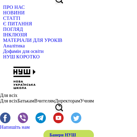
ПРО НАС
НОВИНИ
СТАТТІ
Є ПИТАННЯ
ПОГЛЯД
ІНКЛЮЗІЯ
МАТЕРІАЛИ ДЛЯ УРОКІВ
Аналітика
Дофамін для освіти
НУШ КОРОТКО
Для всіх
Для всіх
Батькам
Вчителям
Директорам
Учням
Напишіть нам
Банери НУШ