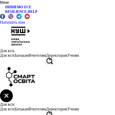
Меню
ПИШЕМО ЕСЕ
RESILIENCE.HELP
Напишіть нам
Для всіх
Для всіх
Батькам
Вчителям
Директорам
Учням
Для всіх
Для всіх
Батькам
Вчителям
Директорам
Учням